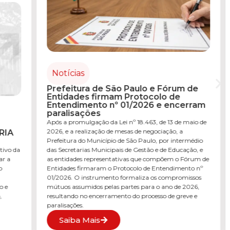
Notícias
Prefeitura de São Paulo e Fórum de
Notíc
Entidades firmam Protocolo de
Entendimento nº 01/2026 e encerram
Prefe
paralisações
Lei n
Após a promulgação da Lei nº 18.463, de 13 de maio de
revisã
munic
2026, e a realização de mesas de negociação, a
Prefeitura do Município de São Paulo, por intermédio
Foi publi
das Secretarias Municipais de Gestão e de Educação, e
maio de 
as entidades representativas que compõem o Fórum de
Projeto 
Entidades firmaram o Protocolo de Entendimento nº
a revisã
01/2026. O instrumento formaliza os compromissos
públicos
mútuos assumidos pelas partes para o ano de 2026,
2026, es
resultando no encerramento do processo de greve e
abono co
paralisações.
educação
Saiba Mais
Sai