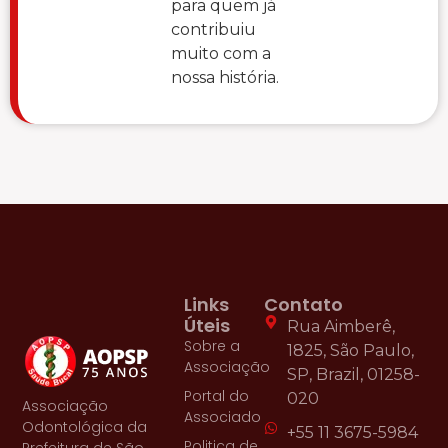
para quem já
contribuiu
muito com a
nossa história.
Links
Contato
Úteis
Rua Aimberê,
Sobre a
1825, São Paulo,
Associação
SP, Brazil, 01258-
Portal do
020
Associação
Associado
Odontológica da
+55 11 3675-5984
Politica de