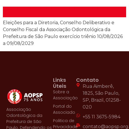
Eleições para a Diretoria, Conselho Deliberativo e
Conselho Fiscal da Associação Odontológica da
Prefeitura de São Paulo exercício triênio 10/08/2026
a 09/08/2029
Links
Contato
Úteis
Rua Aimberê,
Sobre a
1825, São Paulo,
Associação
SP, Brazil, 01258-
Portal do
020
Associação
Associado
Odontológica da
+55 11 3675-5984
Politica de
Prefeitura de São
Privacidade
contato@aopsp.org
Paulo. Defendendo os