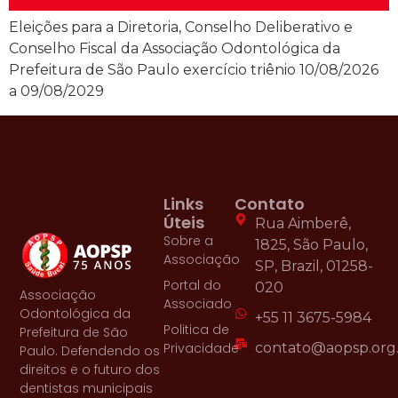
Eleições para a Diretoria, Conselho Deliberativo e
Conselho Fiscal da Associação Odontológica da
Prefeitura de São Paulo exercício triênio 10/08/2026
a 09/08/2029
Links
Contato
Úteis
Rua Aimberê,
Sobre a
1825, São Paulo,
Associação
SP, Brazil, 01258-
Portal do
020
Associação
Associado
Odontológica da
+55 11 3675-5984
Politica de
Prefeitura de São
Privacidade
contato@aopsp.org
Paulo. Defendendo os
direitos e o futuro dos
dentistas municipais